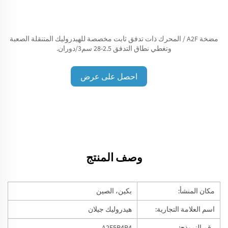
مضخة A2F / المحرك ذات تدفق ثابت مخصصة للهيدروليك المتنقلة الصعبة
وتغطي نطاق التدفق 2.5-28 سم3/دوران.
احصل على عرض
أسعار
وصف المنتج
مكان المنشأ:
بكين، الصين
اسم العلامة التجارية:
هيدروليك جيلان
رقم النموذج:
A2F5R4P4