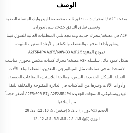
الوصف
مضخة A2F / المحرك ذات تدفق ثابت مخصصة للهيدروليك المتنقلة الصعبة
وتغطي نطاق التدفق 2.5-28 سم3/دوران.
A2F هي مضخة/محرك حديثة ومدمجة تلبي المتطلبات العالية للسوق فيما
يتعلق بأداء التدفق، والضغط، والكفاءة والأبعاد الصغيرة للتثبيت.
نموذج المنتج: A2F5R4P4 A2F5/60W-B3 A2F2.5
هيكل عمود مائل سلسلة A2F مضخة/محرك كميات مكبس محوري مناسب
لاستخدامه في صناعات مثل الميتالورجي، التعدين، النفط، البناء، الآلات
الثقيلة، السكك الحديدية، السفن، معالجة البلاستيك، الصناعات الخفيفة،
وأدوات الآلات وغيرها من الماكينات في الدائرة المفتوحة والمغلقة للنقل
الهيدروستاتيكي. المنتجات الجديدة A2F2.5R4P4 وA2F5/60R-B7 أصغر حجماً
من أسلافها.
الحجم (cc/دوران): 2.5، 5 (صغير)، 5، 10، 12، 23، 28
الوزن (كغ): 1.5، 2.5، 5.5، 5.5، 5.5، 12، 12