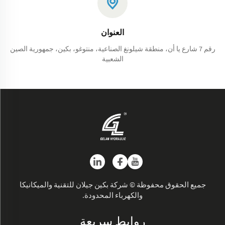
العنوان
رقم 7 شارع يا أن، منطقة شيلونغ الصناعية، منتوغو، بكين، جمهورية الصين
الشعبية
جميع الحقوق محفوظة © شركة بكين جيلان للتقنية والميكانيكا
والكهرباء المحدودة.
روابط سريعة