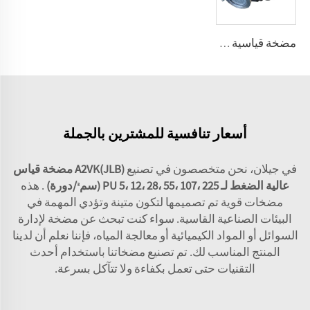
مضخة قياسية عالية الضغط A2VK(JLB) لـ PU 5، 12، 28، 55، 107، 225 (سم³/دوران)
أسعار تنافسية للمشترين بالجملة
في جيلان، نحن متخصصون في تصنيع
A2VK(JLB) مضخة قياس
عالية الضغط لـ PU 5، 12، 28، 55، 107، 225 (سمᶟ/دورة)
. هذه
مضخات قوية تم تصميمها لتكون متينة وتؤدي المهمة في
البيئات الصناعية القاسية. سواء كنت تبحث عن مضخة لإدارة
السوائل أو المواد الكيميائية أو معالجة المياه، فإننا نعلم أن لدينا
المنتج المناسب لك. تم تصنيع مضخاتنا باستخدام أحدث
التقنيات حتى تعمل بكفاءة ولا تتآكل بسرعة.