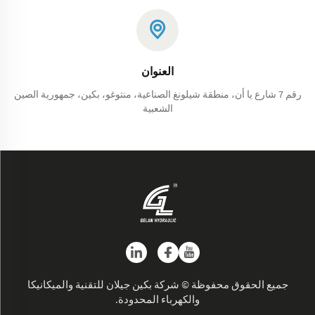
العنوان
رقم 7 شارع يا أن، منطقة شيلونغ الصناعية، منتوغو، بكين، جمهورية الصين
الشعبية
جميع الحقوق محفوظة © شركة بكين جيلان للتقنية والميكانيكا
والكهرباء المحدودة.