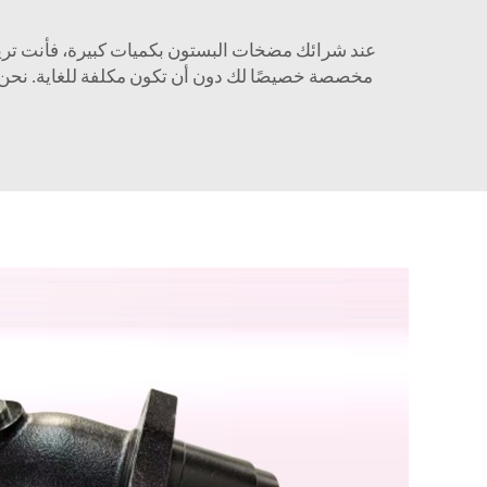
عند شرائك مضخات البستون بكميات كبيرة، فأنت تريد ال
مخصصة خصيصًا لك دون أن تكون مكلفة للغاية. نحن ن