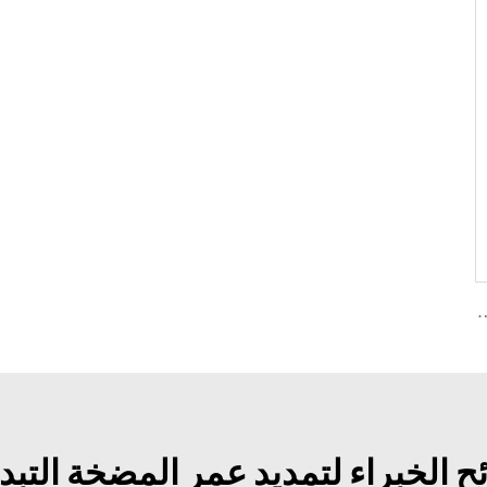
يثين A7VK لآلة الرغوة الأحجام 12، 28
ح الخبراء لتمديد عمر المضخة التبدي