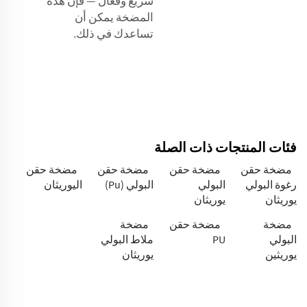
سريع وفعال — فإن هذه
المضخة يمكن أن
تساعدك في ذلك.
فئات المنتجات ذات الصلة
مضخة حقن
مضخة حقن
مضخة حقن
مضخة حقن
رغوة البولي
البولي
البولي (Pu)
اليوريثان
يوريثان
يوريثان
مضخة
مضخة حقن
مضخة
البولي
PU
ملاط البولي
يوريثين
يوريثان