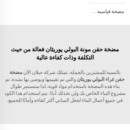
مضخة قياسية من البولي يوريثين A7VK لآلة الرغوة الأحجام 12، 28
مضخة حقن مونة البولي يوريثان فعالة من حيث
التكلفة وذات كفاءة عالية
بالنسبة للمشترين بالجملة، تمتلك شركة جيلان الآن
مضخة
حقن غراء البولي يوريثان
والتي تم تقييمها ويوصى بها بشدة. تم
بناء هذه المضخة باستخدام مواد قوية، لذا ستستمر طوال
مشروع البناء الخاص بك ولن تخذلك أبدًا. يتم استخدام هذا الكود
في جميع أعمال البناء لجعل المباني أكثر كفاءة وأمانًا للجميع.