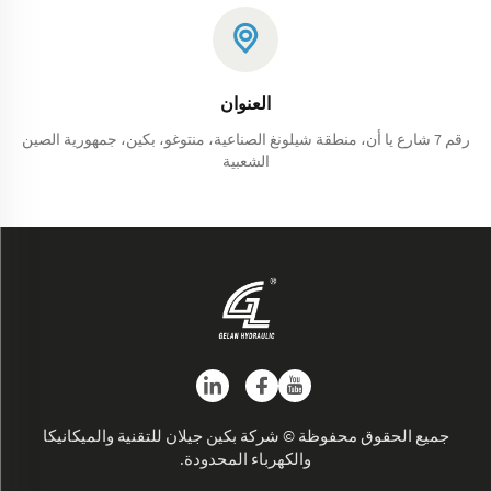
العنوان
رقم 7 شارع يا أن، منطقة شيلونغ الصناعية، منتوغو، بكين، جمهورية الصين
الشعبية
جميع الحقوق محفوظة © شركة بكين جيلان للتقنية والميكانيكا
والكهرباء المحدودة.