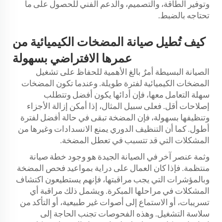
وتوفير الطاقة، والتصميم، والدعم الفني للحصول على ما
تحتاجه بالضبط.
كيف تُطيل صيانة المضخات الكيميائية من
عمرها الافتراضي بسهولة
الصيانة البسيطة أمرٌ بالغ الأهمية للحفاظ على تشغيل
المضخات الكيميائية لفترة طويلة. وعندما تكون المضخات
سهلة التعامل معها، فإن أدائها يكون أفضل وتتطلب
إصلاحات أقل. فعلى سبيل المثال، إذا أمكن إزالة الأجزاء
وتنظيفها بسهولة، فإن المضخة تبقى في حالة أفضل لفترة
أطول. كما أن التنظيف الدوري يمنع الانسدادات وغيرها من
المشكلات التي قد تتسبب في تعطل المضخة.
وثمة عنصر آخر في الصيانة الجيدة هو وجود خطة صيانة
منتظمة. فإذا كان العمال على دراية بمواعيد فحص المضخة
وبالمؤشرات التي يجب مراقبتها، فإنهم يستطيعون اكتشاف
المشكلات في مراحلها المبكرة. ويشمل ذلك مراقبة أي
تسريبات، أو الاستماع إلى أصوات غير طبيعية، أو التأكد من
سلاسة التشغيل. وهذه الفحوصات تجنب الحاجة إلى