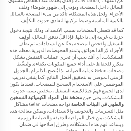
عن التكهُّف (Cavitation)، والذي يحدث عند انخفاض مستوى
السائل داخل المضخة، ويؤدي إلى ظهور ضوضاء وتلف
الأجزاء. ولحل هذه المشكلة، تأكد من ملء المضخة بالسائل
بالكمية المناسبة وضبط تركيبها لتفادي حدوث التكهُّف.
كما قد تتعطل المضخات بسبب الانسداد، وذلك نتيجة دخول
جزيئات غريبة إلى داخلها. فإذا قلّ تدفق السائل، أوقف
التشغيل وافحص المضخة بحثًا عن انسدادات، ثم نظِّف
الأجزاء لإزالة العوائق. وتمنع الفحوصات الدورية معظم هذه
المشكلات، أي أنك يجب أن تجري عمليات التفتيش بشكل
متكرر للحفاظ على أداء جميع المكونات بكفاءة. وتُبسِّط
مضخات Gelan عملية الصيانة، لذا يُنصح بالالتزام بالجدول
الزمني الموصى به لتحقيق أفضل النتائج. كما ينبغي تدريب
الموظفين على الاستخدام الصحيح للمضخات. فعندما يكون
لدى الجميع فهمٌ جيدٌ لكيفية التشغيل، تنخفض نسبة حدوث
المشكلات. وفي حين
مضخة نقل المواد الكيميائية
التسخين
والطهي في البيئات الخاصة
تواجه مضخات Gelan مشاكل
مثل التسريبات والتجويف والانسدادات، ويمكن معالجة هذه
المشكلات من خلال المراقبة الدقيقة والصيانة الروتينية.
ويساعد فهم هذه المشكلات وطرق إصلاحها في ضمان