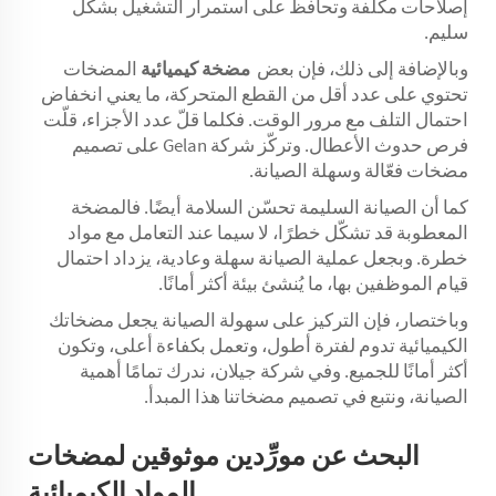
إصلاحات مكلفة وتحافظ على استمرار التشغيل بشكل
سليم.
وبالإضافة إلى ذلك، فإن بعض
مضخة كيميائية
المضخات
تحتوي على عدد أقل من القطع المتحركة، ما يعني انخفاض
احتمال التلف مع مرور الوقت. فكلما قلّ عدد الأجزاء، قلّت
فرص حدوث الأعطال. وتركّز شركة Gelan على تصميم
مضخات فعّالة وسهلة الصيانة.
كما أن الصيانة السليمة تحسّن السلامة أيضًا. فالمضخة
المعطوبة قد تشكّل خطرًا، لا سيما عند التعامل مع مواد
خطرة. وبجعل عملية الصيانة سهلة وعادية، يزداد احتمال
قيام الموظفين بها، ما يُنشئ بيئة أكثر أمانًا.
وباختصار، فإن التركيز على سهولة الصيانة يجعل مضخاتك
الكيميائية تدوم لفترة أطول، وتعمل بكفاءة أعلى، وتكون
أكثر أمانًا للجميع. وفي شركة جيلان، ندرك تمامًا أهمية
الصيانة، ونتبع في تصميم مضخاتنا هذا المبدأ.
البحث عن مورِّدين موثوقين لمضخات
المواد الكيميائية