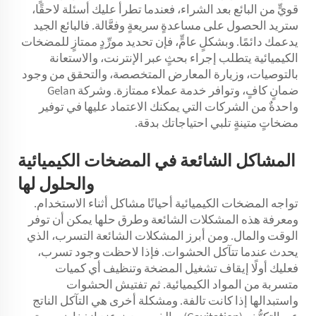
قويٍّ من البائع بعد الشراء، فعندما تطرأ عليك أسئلة لاحقًا،
ستريد الحصول على مساعدةٍ سريعةٍ وفعَّالة. فالبائع الجيد
يدعمك دائمًا. وبشكلٍ عامٍّ، فإن تحديد مورِّدٍ ممتازٍ للمضخات
الكيميائية يتطلب إجراء بحثٍ عبر الإنترنت، والاستعانة
بالتوصيات، وزيارة المعارض المتخصصة، والتحقق من وجود
ضمانٍ كافٍ، وتوافر خدمة عملاء ممتازة. وشركة Gelan
واحدةٌ من الشركات التي يمكنك الاعتماد عليها في توفير
مضخاتٍ متينةٍ تلبي احتياجاتك بدقة.
المشاكل الشائعة في المضخات الكيميائية
والحلول لها
تواجه المضخات الكيميائية أحيانًا مشاكل أثناء الاستخدام.
ومعرفة هذه المشكلات الشائعة وطرق حلها يمكن أن توفر
الوقت والمال. ومن أبرز المشكلات الشائعة التسرب، الذي
يحدث عندما تتآكل الحشوات. فإذا لاحظت وجود تسرب،
فعليك أولًا إيقاف تشغيل المضخة وتنظيف أي كميات
متسربة من المواد الكيميائية. ثم تفتيش الحشوات
واستبدالها إذا كانت تالفة. ومشكلة أخرى هي التآكل الناتج