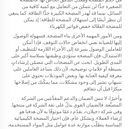
الصغيرة جدًّا لن تتمكن من التعامل مع كمية كافية من
السائل، بينما قد تُهدر المضخة الكبيرة جدًّا الطاقة. كما ينبغي
أن تنظر أيضًا إلى استهلاك المضخة للطاقة؛ إذ يمكن
للمضخة الفعّالة خفض فواتير الكهرباء.
ومن الأمور المهمة الأخرى بناء المضخة. فسهولة الوصول
إليها للصيانة تعني انخفاض حالات التوقف. فإذا أمكن
للعاملين الوصول بسرعة إلى الأجزاء اللازمة للتنظيف أو
الاستبدال، فإن المضخة ستؤدي وظيفتها بسلاسة أكبر على
المدى الطويل. ابحث عن المضخات التي تتضمّن إرشاداتٍ
بسيطة أو علاماتٍ توضيحية، لأن ذلك يساعد العاملين على
معرفة كيفية العناية بها. وبعض الموديلات تحتوي على
تنبيهاتٍ تشير إلى وجود مشكلات، مما يمكّنك من إصلاحها
مبكرًا قبل أن تتفاقم.
وأخيرًا، لا تنسَ الضمان والدعم المقدَّمَين من الشركة
المصنِّعة. فالضمان القوي يدلّ على ثقة الشركة في منتجها.
وفي شركة «جيلان»، نقدّم دعمًا موثوقًا به لأن هدفنا هو
إرضاء العملاء. وبشكل عام، فإن اختيار المضخة الكيميائية
المناسبة يتطلّب موازنة عدة عوامل مثل المواد المستخدمة،