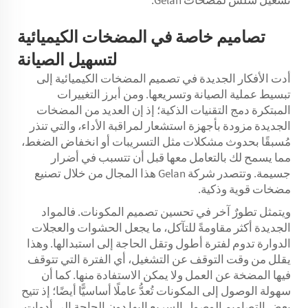
تشغيل سلس لمضخات Gelan.
تصاميم خاصة في المضخات الكيميائية
لتسهيل الصيانة
أدت الأفكار الجديدة في تصميم المضخات الكيميائية إلى
تبسيط عملية الصيانة وتسريعها. ومن أبرز التغييرات
المبتكرة دمج التقنيات الذكية؛ إذ إن العديد من المضخات
الجديدة مزودة بأجهزة استشعار لمراقبة الأداء، والتي تنذر
مُسبقًا بحدوث مشكلات مثل التسريبات أو انخفاض الضغط،
مما يسمح لك بالتعامل معها قبل أن تتسبب في أضرار
جسيمة. وتتصدر شركة Gelan هذا المجال من خلال تصنيع
مضخات قوية وذكية.
ويتمثل تطورٌ آخر في تحسين تصميم المكونات. فالمواد
الجديدة أكثر مقاومةً للتآكل، ما يجعل الحشوات والعجلات
الدوارة تدوم لفترة أطول وتقل الحاجة إلى استبدالها. وهذا
يقلل من وقت التوقف عن التشغيل، أي الفترة التي تتوقف
فيها المضخة عن العمل ولا يمكن الاستفادة منها. كما أن
سهولة الوصول إلى المكونات تُعدُّ عاملًا أساسيًّا أيضًا؛ إذ تتيح
بعض التصاميم الوصول السريع إليها دون الحاجة إلى أدوات،