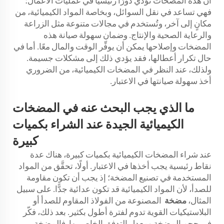
أن هذه المضخات تؤدي دورًا رئيسيًّا في عمليات الأعمال؛
فهي تساعد في نقل السوائل، وبخاصة المواد الكيميائية، من
مكانٍ إلى آخر، وتُستخدم في مجالات متنوعة مثل الزراعة
والرعاية الصحية والإنتاج. وضمان سهولة صيانة هذه
المضخات وإصلاحها يمكن أن يوفِّر الوقت والمال معًا. أما في
حال تكرار أعطالها، فقد يؤدي ذلك إلى مشكلات جسيمة.
ولذلك، عند النظر في المضخات الكيميائية، من الضروري
أخذ سهولة صيانتها في الاعتبار.
ما الذي يجب البحث عنه في المضخات
الكيميائية الجيدة عند الشراء بكميات
كبيرة
عند شراء المضخات الكيميائية بكميات كبيرة، هناك عدة
نقاط رئيسية يجب أخذها في الاعتبار. أولًا، تحقَّق من المواد
المستخدمة في تصنيع المضخة؛ إذ يجب أن تكون مقاومة
للصدأ، لأن المواد الكيميائية قد تكون عدائية جدًّا. على سبيل
المثال،
مضخة
المصنوعة من الفولاذ المقاوم للصدأ أو
البلاستيكيات القوية تدوم لفترة أطول بكثير. بعد ذلك، فكّر
في حجم المضخة ومعدل التدفق الخاص بها. فالمضخة