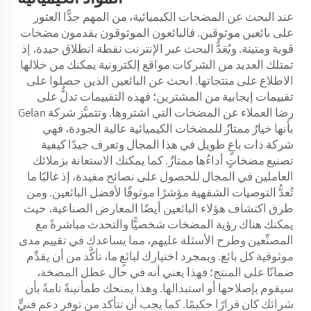
عند البحث عن المضخات الكيميائية، من المهم جدًّا العثور
على بائعين موثوقين. فالبائعون الموثوقون يقدمون مضخات
قوية ومتينة. ويُعَدُّ البحث عبر الإنترنت نقطة انطلاق جيدة، إذ
تمتلك العديد من الشركات مواقع إلكترونية يمكنك من خلالها
الاطلاع على منتجاتها. ابحث عن البائعين الذين حصلوا على
تقييمات إيجابية من المشترين؛ فهذه التقييمات تدلُّ على
رضا العملاء عن المضخات التي اشتروها. وتتميَّز شركة Gelan
بأنها خيارٌ ممتازٌ للمضخات الكيميائية عالية الجودة، فهي
شركة ذات باعٍ طويل في هذا المجال وتعرف جيدًا كيفية
تصنيع مضخاتٍ أداءُها ممتازٌ. كما يمكنك الاستعانة بزملائك
العاملين في المجال للحصول على نصائح مفيدة، إذ غالبًا ما
تُعدُّ التوصيات الشفهية مؤشرًا موثوقًا لأفضل البائعين. ومن
طرق اكتشاف هؤلاء البائعين أيضًا المعارض الصناعية، حيث
يمكنك هناك رؤية المضخات شخصيًّا والتحدث مباشرةً مع
المصنِّعين وطرح الأسئلة عليهم، مما يساعدك في تقييم مدى
موثوقية كل بائع. وبمجرد اختيارك لبائعٍ ما، تأكَّد من أن يقدِّم
ضمانًا على المنتج؛ فهذا يعني أنه في حال عطل المضخة،
سيقوم بإصلاحها أو استبدالها. وهذا يمنحك طمأنينةً تامةً بأن
شرائك كان قرارًا حكيمًا. كما يجب أن تتأكد من توفر دعمٍ فنيٍّ