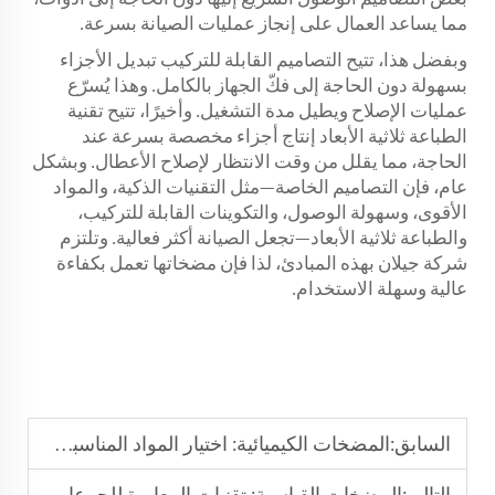
مما يساعد العمال على إنجاز عمليات الصيانة بسرعة.
وبفضل هذا، تتيح التصاميم القابلة للتركيب تبديل الأجزاء
بسهولة دون الحاجة إلى فكّ الجهاز بالكامل. وهذا يُسرّع
عمليات الإصلاح ويطيل مدة التشغيل. وأخيرًا، تتيح تقنية
الطباعة ثلاثية الأبعاد إنتاج أجزاء مخصصة بسرعة عند
الحاجة، مما يقلل من وقت الانتظار لإصلاح الأعطال. وبشكل
عام، فإن التصاميم الخاصة—مثل التقنيات الذكية، والمواد
الأقوى، وسهولة الوصول، والتكوينات القابلة للتركيب،
والطباعة ثلاثية الأبعاد—تجعل الصيانة أكثر فعالية. وتلتزم
شركة جيلان بهذه المبادئ، لذا فإن مضخاتها تعمل بكفاءة
عالية وسهلة الاستخدام.
السابق:
المضخات الكيميائية: اختيار المواد المناسبة لأنواع السوائل المختلفة
التالي:
المضخات القياسية: تقنيات المعايرة للجرعات الدقيقة