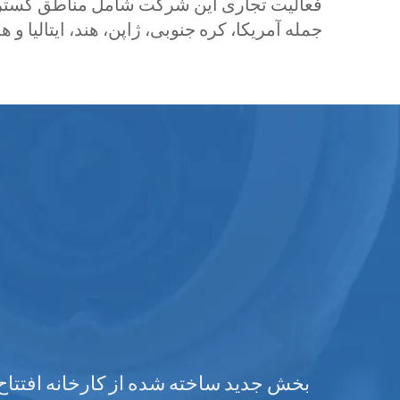
فعالیت تجاری این شرکت شامل مناطق گسترد
جمله آمریکا، کره جنوبی، ژاپن، هند، ایتالیا و ه
اص داده و در تجهیزات
برای رعایت ال