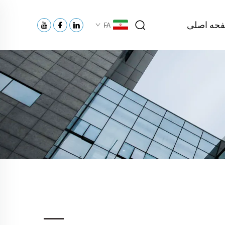
حه اصلی
FA