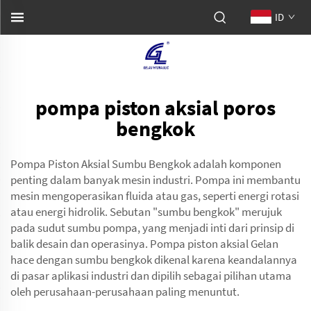
ID
pompa piston aksial poros
bengkok
Pompa Piston Aksial Sumbu Bengkok adalah komponen
penting dalam banyak mesin industri. Pompa ini membantu
mesin mengoperasikan fluida atau gas, seperti energi rotasi
atau energi hidrolik. Sebutan "sumbu bengkok" merujuk
pada sudut sumbu pompa, yang menjadi inti dari prinsip di
balik desain dan operasinya. Pompa piston aksial Gelan
hace dengan sumbu bengkok dikenal karena keandalannya
di pasar aplikasi industri dan dipilih sebagai pilihan utama
oleh perusahaan-perusahaan paling menuntut.