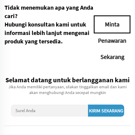
Tidak menemukan apa yang Anda
cari?
Hubungi konsultan kami untuk
Minta
informasi lebih lanjut mengenai
Penawaran
produk yang tersedia.
Sekarang
Selamat datang untuk berlangganan kami
Jika Anda memiliki pertanyaan, silakan tinggalkan email dan kami
akan menghubungi Anda secepat mungkin
KIRIM SEKARANG