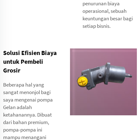
penurunan biaya
operasional, sebuah
keuntungan besar bagi
setiap bisnis.
Solusi Efisien Biaya
untuk Pembeli
Grosir
Beberapa hal yang
sangat menonjol bagi
saya mengenai pompa
Gelan adalah
ketahanannya. Dibuat
dari bahan premium,
pompa-pompa ini
mampu menangani