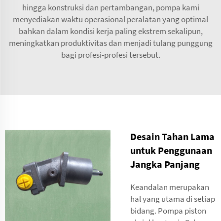
hingga konstruksi dan pertambangan, pompa kami
menyediakan waktu operasional peralatan yang optimal
bahkan dalam kondisi kerja paling ekstrem sekalipun,
meningkatkan produktivitas dan menjadi tulang punggung
bagi profesi-profesi tersebut.
Desain Tahan Lama
untuk Penggunaan
Jangka Panjang
Keandalan merupakan
hal yang utama di setiap
bidang. Pompa piston