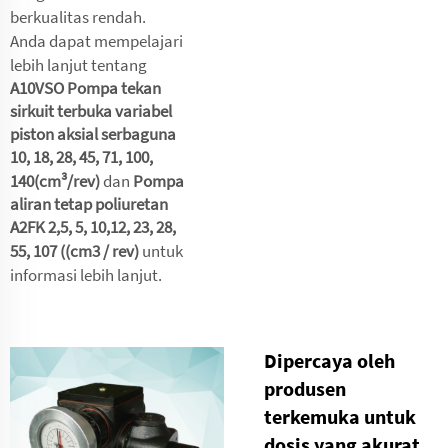
berkualitas rendah.
Anda dapat mempelajari
lebih lanjut tentang
A10VSO Pompa tekan
sirkuit terbuka variabel
piston aksial serbaguna
10, 18, 28, 45, 71, 100,
140(cm³/rev)
dan
Pompa
aliran tetap poliuretan
A2FK 2,5, 5, 10,12, 23, 28,
55, 107 ((cm3 / rev)
untuk
informasi lebih lanjut.
Dipercaya oleh
produsen
terkemuka untuk
dosis yang akurat