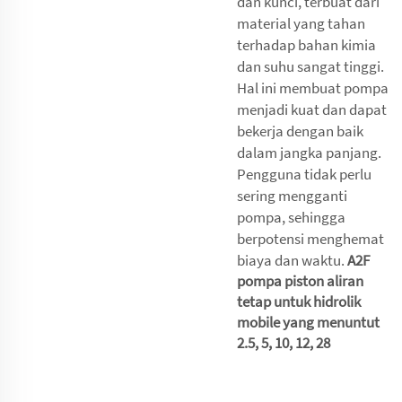
dan kunci, terbuat dari
material yang tahan
terhadap bahan kimia
dan suhu sangat tinggi.
Hal ini membuat pompa
menjadi kuat dan dapat
bekerja dengan baik
dalam jangka panjang.
Pengguna tidak perlu
sering mengganti
pompa, sehingga
berpotensi menghemat
biaya dan waktu.
A2F
pompa piston aliran
tetap untuk hidrolik
mobile yang menuntut
2.5, 5, 10, 12, 28