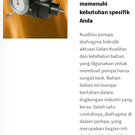
memenuhi
kebutuhan spesifik
Anda
Kualitas pompa
diafragma hidrolik
aktuasi Gelan Kualitas
dan ketebalan bahan
yang digunakan untuk
membuat pompa harus
sangat baik. Bahan-
bahan ini mampu
bertahan dalam
lingkungan industri yang
keras. Salah satu
contohnya, diafragma di
dalam pompa, yang
merupakan bagian inti