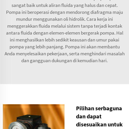
sangat baik untuk aliran fluida yang halus dan cepat.
Pompa ini beroperasi dengan mendorong diafragma maju
mundur menggunakan oli hidrolik. Cara kerja ini
menggerakkan fluida melalui sistem tanpa terjadi kontak
antara fluida dengan elemen-elemen bergerak pompa. Hal
ini menghasilkan lebih sedikit keausan dan umur pakai
pompa yang lebih panjang. Pompa ini akan membantu
Anda menyelesaikan pekerjaan, serta menghindari masalah
dan gangguan dukungan di kemudian hari.
Pilihan serbaguna
dan dapat
disesuaikan untuk