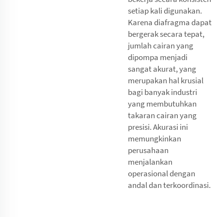
setiap kali digunakan.
Karena diafragma dapat
bergerak secara tepat,
jumlah cairan yang
dipompa menjadi
sangat akurat, yang
merupakan hal krusial
bagi banyak industri
yang membutuhkan
takaran cairan yang
presisi. Akurasi ini
memungkinkan
perusahaan
menjalankan
operasional dengan
andal dan terkoordinasi.