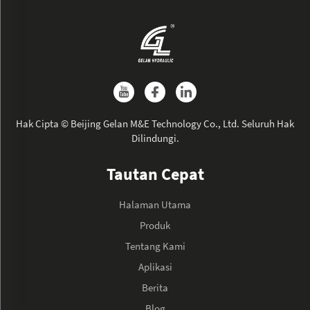
Hak Cipta © Beijing Gelan M&E Technology Co., Ltd. Seluruh Hak
Dilindungi.
Tautan Cepat
Halaman Utama
Produk
Tentang Kami
Aplikasi
Berita
Blog