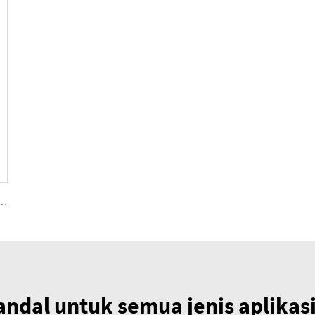
i dengan kapasitas variabel 250, 355, 500, 1000
andal untuk semua jenis aplikasi