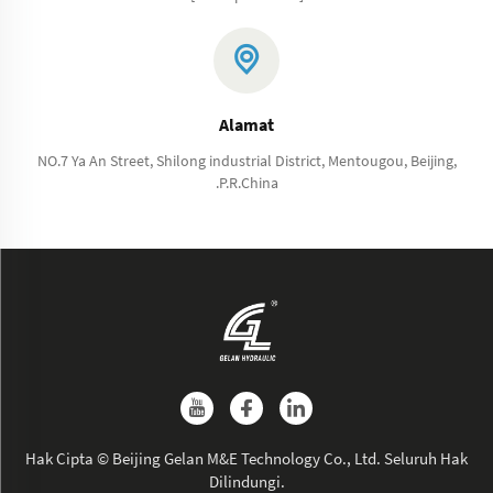
Alamat
NO.7 Ya An Street, Shilong industrial District, Mentougou, Beijing,
.P.R.China
Hak Cipta © Beijing Gelan M&E Technology Co., Ltd. Seluruh Hak
Dilindungi.