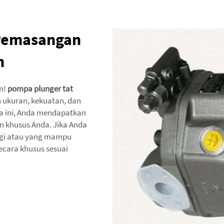
 Pemasangan
h
an!
pompa plunger tat
h ukuran, kekuatan, dan
a ini, Anda mendapatkan
n khusus Anda. Jika Anda
ggi atau yang mampu
cara khusus sesuai