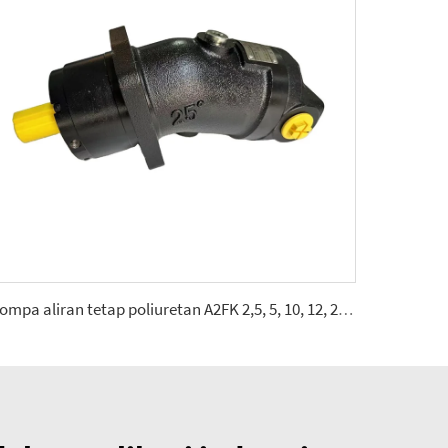
Pompa aliran tetap poliuretan A2FK 2,5, 5, 10, 12, 23, 28, 55, 80, 107(cmᶟ ⁄rev)