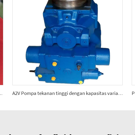
rolik mobile yang menuntut 2.5, 5, 10, 12, 28
A2V Pompa tekanan tinggi dengan kapasitas variabel 250, 355, 500, 1000