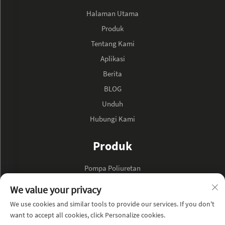
Halaman Utama
Produk
Tentang Kami
Aplikasi
Berita
BLOG
Unduh
Hubungi Kami
Produk
Pompa Poliuretan
Pompa Minyak Hidraulik
We value your privacy
We use cookies and similar tools to provide our services. If you don't
TENTANG PERUSAHAAN
want to accept all cookies, click Personalize cookies.