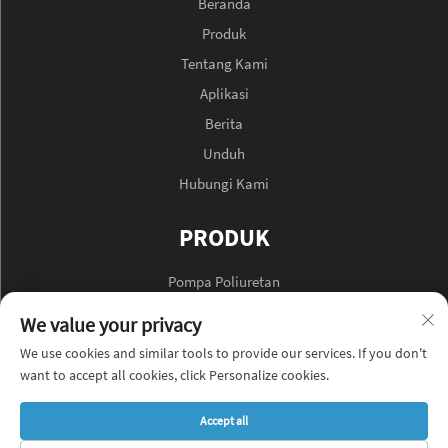
Beranda
Produk
Tentang Kami
Aplikasi
Berita
Unduh
Hubungi Kami
PRODUK
Pompa Poliuretan
Pompa Minyak Hidraulik
We value your privacy
We use cookies and similar tools to provide our services. If you don't
TENTANG PERUSAHAAN
want to accept all cookies, click Personalize cookies.
Kebijakan Privasi
Accept all
Blog