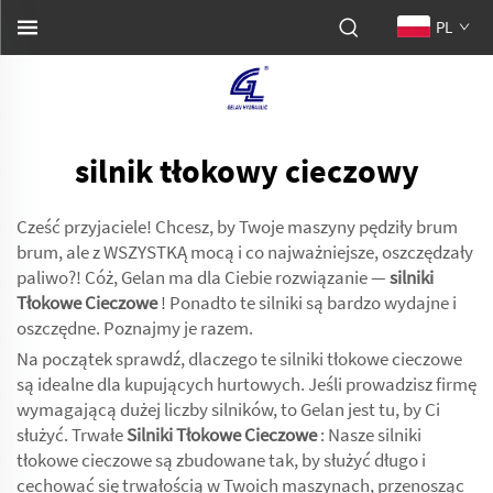
PL
silnik tłokowy cieczowy
Cześć przyjaciele! Chcesz, by Twoje maszyny pędziły brum
brum, ale z WSZYSTKĄ mocą i co najważniejsze, oszczędzały
paliwo?! Cóż, Gelan ma dla Ciebie rozwiązanie —
silniki
Tłokowe Cieczowe
! Ponadto te silniki są bardzo wydajne i
oszczędne. Poznajmy je razem.
Na początek sprawdź, dlaczego te silniki tłokowe cieczowe
są idealne dla kupujących hurtowych. Jeśli prowadzisz firmę
wymagającą dużej liczby silników, to Gelan jest tu, by Ci
służyć. Trwałe
Silniki Tłokowe Cieczowe
: Nasze silniki
tłokowe cieczowe są zbudowane tak, by służyć długo i
cechować się trwałością w Twoich maszynach, przenosząc