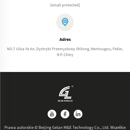
[email protected]
Adres
NO.7 Ulica Ya An, Dystrykt Przemysłowy Shilong, Mentougou, Pekin,
R.P. Chiny
Prawa autorskie © Beijing Gelan M&E Technology Co., Ltd. Wszelkie