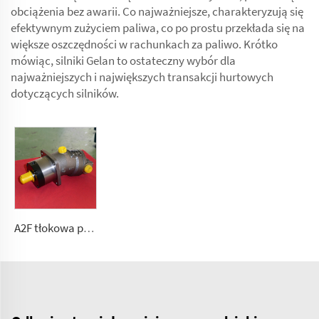
obciążenia bez awarii. Co najważniejsze, charakteryzują się
efektywnym zużyciem paliwa, co po prostu przekłada się na
większe oszczędności w rachunkach za paliwo. Krótko
mówiąc, silniki Gelan to ostateczny wybór dla
najważniejszych i największych transakcji hurtowych
dotyczących silników.
A2F tłokowa pompa/motor o stałym przepływie dla wymagającej hydrauliki mobilnej 2.5, 5, 10, 12, 28