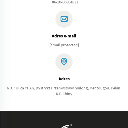
+86-10-60804831
Adres e-mail
[email protected]
Adres
NO.7 Ulica Ya An, Dystrykt Przemysłowy Shilong, Mentougou, Pekin,
R.P. Chiny