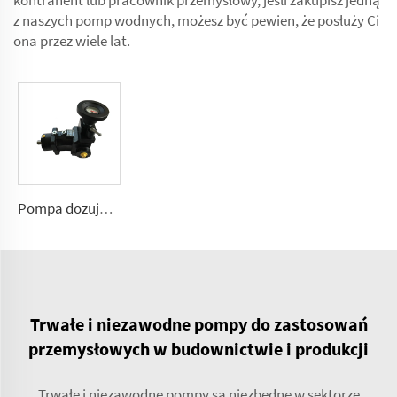
kontrahent lub pracownik przemysłowy, jeśli zakupisz jedną
z naszych pomp wodnych, możesz być pewien, że posłuży Ci
ona przez wiele lat.
Pompa dozująca poliuretanowa A7VK dla maszyny do piany Rozmiary 12, 28
Trwałe i niezawodne pompy do zastosowań
przemysłowych w budownictwie i produkcji
Trwałe i niezawodne pompy są niezbędne w sektorze