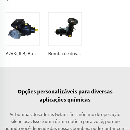
A2VK(JLB) Bomba de medição de alta pressão para PU 5, 12, 28, 55, 107, 225 (cm³/rev)
Bomba de dosagem de poliuretano A7VK para máquina de espumação Tamanhos 12, 28
Opções personalizáveis para diversas
aplicações químicas
As bombas dosadoras Gelan são sinônimo de operação
silenciosa. Isso é uma ótima notícia para você, porque
quando você depende das nossas bombas, pode contar com