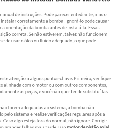
manual de instruções. Pode parecer entediante, mas o
instalar corretamente a bomba. Ignorá-lo pode causar
 a orientação da bomba antes de instalá-la. Essas
sição correta. Se não estiverem, talvez não funcionem
e de usar o óleo ou fluido adequado, o que pode
reste atenção a alguns pontos-chave. Primeiro, verifique
te alinhada com o motor ou com outros componentes,
damente as peças, e você não quer ter de substituí-las
e não forem adequadas ao sistema, a bomba não
 pelo sistema e realize verificações regulares após a
Caso algo esteja fora do normal, não ignore. Corrigir
m grandes falhas mais tarde. Isso
motor de pistão axial