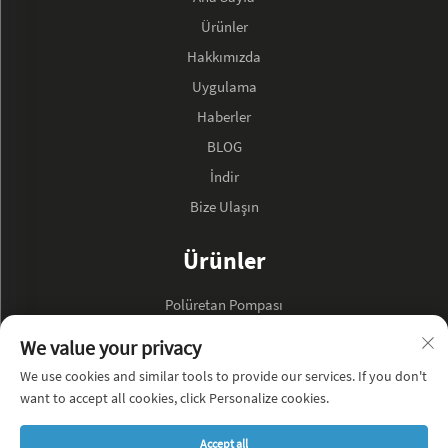
Ürünler
Hakkımızda
Uygulama
Haberler
BLOG
İndir
Bize Ulaşın
Ürünler
Polüretan Pompası
Hidrolik Yağ Pompası
We value your privacy
We use cookies and similar tools to provide our services. If you don't
ŞİRKET HAKKINDA
want to accept all cookies, click Personalize cookies.
Gizlilik Politikası
Accept all