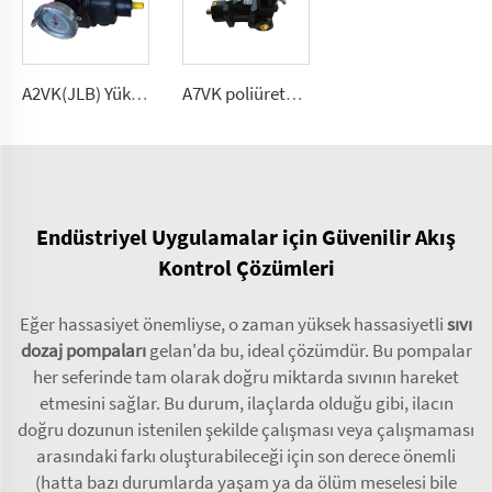
A2VK(JLB) Yüksek basınçlı ölçüm pompa PU için 5, 12, 28, 55, 107, 225 (cm³/dönem)
A7VK poliüretan ölçüm pompa foaming makinesi için Boyutlar 12, 28
Endüstriyel Uygulamalar için Güvenilir Akış
Kontrol Çözümleri
Eğer hassasiyet önemliyse, o zaman yüksek hassasiyetli
sıvı
dozaj pompaları
gelan'da bu, ideal çözümdür. Bu pompalar
her seferinde tam olarak doğru miktarda sıvının hareket
etmesini sağlar. Bu durum, ilaçlarda olduğu gibi, ilacın
doğru dozunun istenilen şekilde çalışması veya çalışmaması
arasındaki farkı oluşturabileceği için son derece önemli
(hatta bazı durumlarda yaşam ya da ölüm meselesi bile