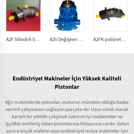
A2F Silindirli Sabit Akışlı Pompa/Motor Zorlu Mobil Hidrolik İçin 2.5, 5, 10, 12, 28
A2V Değişken Akışlı Yüksek Basınçlı Pompa 250, 355, 500, 1000
A2FK poliüretan sabit debili pompa 2.5, 5, 10,12, 23, 28, 55, 80,107(cmᶟ ⁄dev)
Endüstriyel Makineler İçin Yüksek Kaliteli
Pistonlar
Ağır makinelerde pistonlar, motorun mümkün olduğu kadar
verimli çalışmasını sağlayan parçalardır. Uzun süreli olarak
kararlı bir şekilde çalışmak üzere en iyi malzemeler ve
işçilikle üretilmiş Gelan pistonlarına ihtiyacınız vardır. Gelan
ayrıca küçük makine veya endüstriyel seviye makineler için