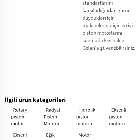
standartlarını
karşıladığından gurur
duydukları için
makineleriniz için en iyi
piston motorlarını
sunmada kesinlikle
Gelan'a güvenebilirsiniz.
İlgili ürün kategorileri
Rotary
Radyal
Hidrolik
Eksenli
piston
Piston
piston
piston
motor
Motoru
motoru
motoru
Ekseni
Eğik
Motor