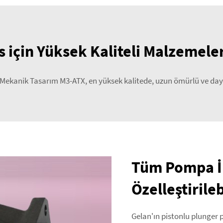
 için Yüksek Kaliteli Malzemele
 Mekanik Tasarım M3-ATX, en yüksek kalitede, uzun ömürlü ve daya
Tüm Pompa İh
Özelleştirile
Gelan'ın pistonlu plunger p