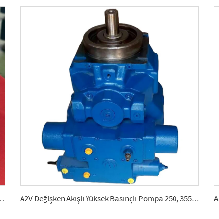
/Motor Zorlu Mobil Hidrolik İçin 2.5, 5, 10, 12, 28
A2V Değişken Akışlı Yüksek Basınçlı Pompa 250, 355, 500, 1000