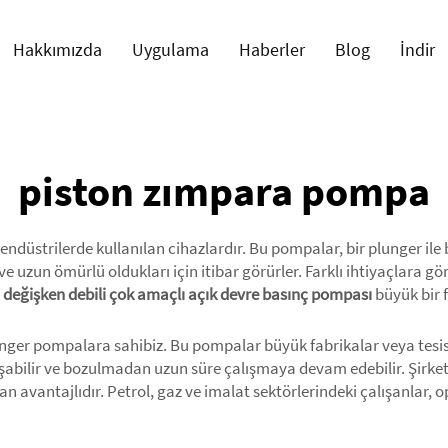
Hakkımızda
Uygulama
Haberler
Blog
İndir
piston zımpara pompa
ndüstrilerde kullanılan cihazlardır. Bu pompalar, bir plunger ile b
ve uzun ömürlü oldukları için itibar görürler. Farklı ihtiyaçlara gö
 değişken debili çok amaçlı açık devre basınç pompası
büyük bir 
plunger pompalara sahibiz. Bu pompalar büyük fabrikalar veya tesi
alışabilir ve bozulmadan uzun süre çalışmaya devam edebilir. Şirke
an avantajlıdır. Petrol, gaz ve imalat sektörlerindeki çalışanlar,