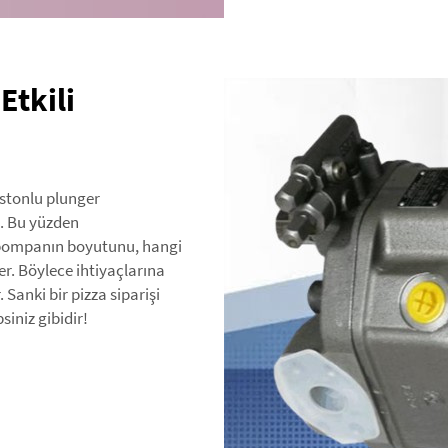
Etkili
istonlu plunger
z. Bu yüzden
er pompanın boyutunu, hangi
ler. Böylece ihtiyaçlarına
Sanki bir pizza siparişi
iniz gibidir!