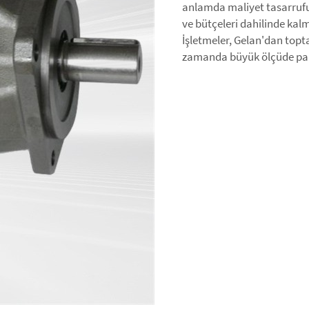
anlamda maliyet tasarrufu
ve bütçeleri dahilinde kalm
İşletmeler, Gelan'dan topta
zamanda büyük ölçüde para