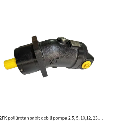
A2FK poliüretan sabit debili pompa 2.5, 5, 10,12, 23, 28, 55, 80,107(cmᶟ ⁄dev)