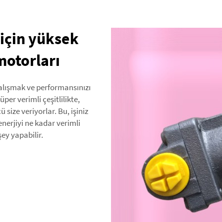
 için yüksek
motorları
lışmak ve performansınızı
er verimli çeşitlilikte,
size veriyorlar. Bu, işiniz
enerjiyi ne kadar verimli
şey yapabilir.