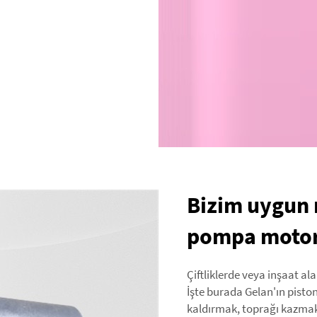
Bizim uygun m
pompa motorla
Çiftliklerde veya inşaat al
İşte burada Gelan'ın pisto
kaldırmak, toprağı kazmak 