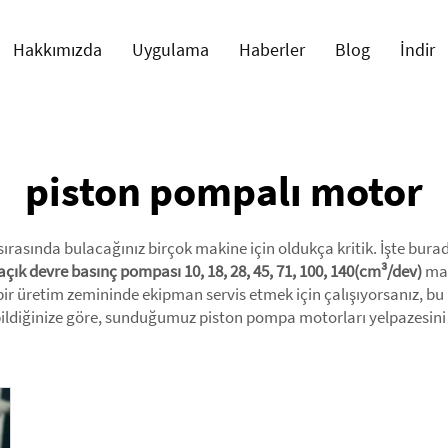
Hakkımızda
Uygulama
Haberler
Blog
İndir
piston pompalı motor
sırasında bulacağınız birçok makine için oldukça kritik. İşte burad
çık devre basınç pompası 10, 18, 28, 45, 71, 100, 140(cm³/dev)
mak
r bir üretim zemininde ekipman servis etmek için çalışıyorsanız, bu
 bildiğinize göre, sunduğumuz piston pompa motorları yelpazesin