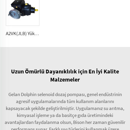
A2VK(JLB) Yüksek basınçlı ölçüm pompa PU için 5, 12, 28, 55, 107, 225 (cm³/dönem)
Uzun Ömürlü Dayanıklılık için En İyi Kalite
Malzemeler
Gelan Dolphin selenoid dozaj pompası, genel endüstrinin
agresif uygulamalarında tüm kullanım alanlarını
kapsayacak şekilde geliştirilmiştir. Uygulamanız su arıtma,
kimyasal işleme ya da basitçe gıda üretimindeki
avantajlardan faydalanma olsun, Bison her zaman güvenilir
performans sunar. Farklı sıvı türlerini kullanmak üzere