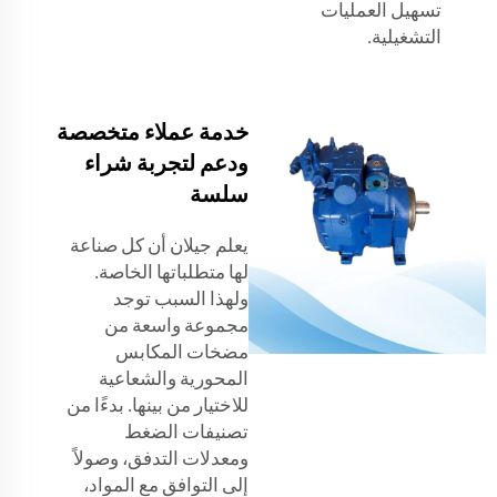
تسهيل العمليات
التشغيلية.
خدمة عملاء متخصصة
ودعم لتجربة شراء
سلسة
يعلم جيلان أن كل صناعة
لها متطلباتها الخاصة.
ولهذا السبب توجد
مجموعة واسعة من
مضخات المكابس
المحورية والشعاعية
للاختيار من بينها. بدءًا من
تصنيفات الضغط
ومعدلات التدفق، وصولاً
إلى التوافق مع المواد،