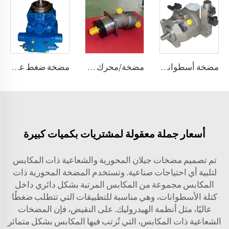
مضخة أسطوانية متعددة الاستخدامات ذات سعة متغيرة A10VSO دورة مفتوحة ضغط 10، 18، 28، 45، 71، 100، 140 (سم³/دوران)
مضخة/محرك أسطواني ثابت التدفق A2F لمعدات هيدروليكية متنقلة متطورة 2.5، 5، 10، 12، 28
مضخة ضغط عالي A2V بسعة متغيرة 250، 355، 500، 1000
أسعار جملة معقولة لمشتريات بكميات كبيرة
تم تصميم مضخات جيلان المحورية والشعاعية ذات المكابس
لتلبية أي احتياجات صناعية. وتستخدم المضخة المحورية ذات
المكابس مجموعة من المكابس المرتبة بشكل دائري داخل
كتلة الأسطوانات، وهي مناسبة للتطبيقات التي تتطلب ضغطًا
عاليًا، مثل أنظمة الهيدروليك. على النقيض، فإن المضخات
الشعاعية ذات المكابس، التي تُرتب فيها المكابس بشكل متماثر