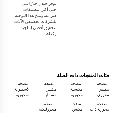
يوفر جيلان خيارًا يلبي
حتى أكثر التطبيقات
صرامة. ويتيح هذا التوجيه
للشركات تخصيص الآلات
لتحقيق أقصى إنتاجية
وكفاءة.
فئات المنتجات ذات الصلة
مضخة
مضخة
مضخة
مضخة
مكبس
مكبسية
مكبس
الأسطوانة
محوري
محورية
مسمار
المحورية
مضخة
مضخة
مضخة
محورية ذات
مكبس
هيدروليكية