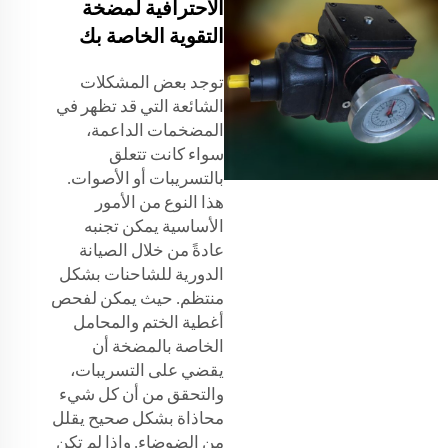
الاحترافية لمضخة
التقوية الخاصة بك
توجد بعض المشكلات
الشائعة التي قد تظهر في
المضخمات الداعمة،
سواء كانت تتعلق
بالتسريبات أو الأصوات.
هذا النوع من الأمور
الأساسية يمكن تجنبه
عادةً من خلال الصيانة
الدورية للشاحنات بشكل
منتظم. حيث يمكن لفحص
أغطية الختم والمحامل
الخاصة بالمضخة أن
يقضي على التسريبات،
والتحقق من أن كل شيء
محاذاة بشكل صحيح يقلل
من الضوضاء. وإذا لم تكن