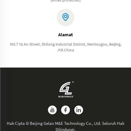
Alamat
NO.7 Ya An Street, Shilong industrial District, Mentougou, Beijing,
.P.R.China
Hak Cipta © Beijing Gelan M&E Technology Co., Ltd. Seluruh Hak
Dilindungi.