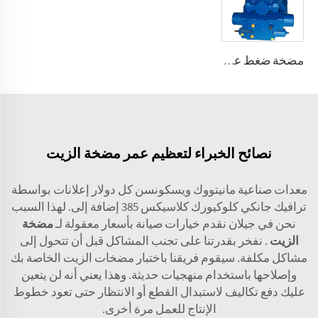
مضخة ضغط عالي A2V بسعة متغيرة 250، 355، 500، 1000
نصائح الخبراء لتعظيم عمر مضخة الزيت
معدات صناعية مانيتووك ويسكونسن كل دولار إعلانات بواسطة
ترافيك جانكي كلوكيورك كلاسيكس 385 إضافة إلى. لهذا السبب
نحن في جيلان نقدم خيارات صيانة بأسعار معقولة لـ
مضخة
الزيت
. نفخر بقدرتنا على تجنب المشاكل قبل أن تتحول إلى
مشاكل مكلفة. سيقوم فريقنا باختبار مضخات الزيت الخاصة بك
وإصلاحها باستخدام منهجيات حديثة. وهذا يعني أنه لن يتعين
عليك دفع تكاليف لاستبدال القطع أو الانتظار حتى تعود خطوط
الإنتاج للعمل مرة أخرى.