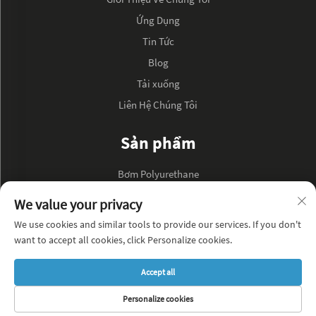
Ứng Dụng
Tin Tức
Blog
Tải xuống
Liên Hệ Chúng Tôi
Sản phẩm
Bơm Polyurethane
Bơm Dầu Thủy Lực
We value your privacy
We use cookies and similar tools to provide our services. If you don't
VỀ CÔNG TY
want to accept all cookies, click Personalize cookies.
Chính sách bảo mật
Accept all
Blog
Personalize cookies