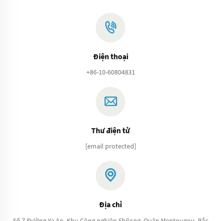
Điện thoại
+86-10-60804831
Thư điện tử
[email protected]
Địa chỉ
Số 7 Đường Ya An, Khu Công nghiệp Shilong, Quận Mentougou, Bắc