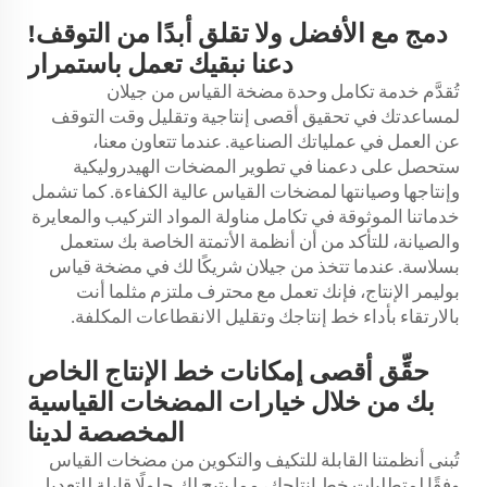
دمج مع الأفضل ولا تقلق أبدًا من التوقف!
دعنا نبقيك تعمل باستمرار
تُقدَّم خدمة تكامل وحدة مضخة القياس من جيلان
لمساعدتك في تحقيق أقصى إنتاجية وتقليل وقت التوقف
عن العمل في عملياتك الصناعية. عندما تتعاون معنا،
ستحصل على دعمنا في تطوير المضخات الهيدروليكية
وإنتاجها وصيانتها لمضخات القياس عالية الكفاءة. كما تشمل
خدماتنا الموثوقة في تكامل مناولة المواد التركيب والمعايرة
والصيانة، للتأكد من أن أنظمة الأتمتة الخاصة بك ستعمل
بسلاسة. عندما تتخذ من جيلان شريكًا لك في
مضخة قياس
بوليمر
الإنتاج، فإنك تعمل مع محترف ملتزم مثلما أنت
بالارتقاء بأداء خط إنتاجك وتقليل الانقطاعات المكلفة.
حقِّق أقصى إمكانات خط الإنتاج الخاص
بك من خلال خيارات المضخات القياسية
المخصصة لدينا
تُبنى أنظمتنا القابلة للتكيف والتكوين من مضخات القياس
وفقًا لمتطلبات خط إنتاجك، مما يتيح لك حلولًا قابلة للتعديل