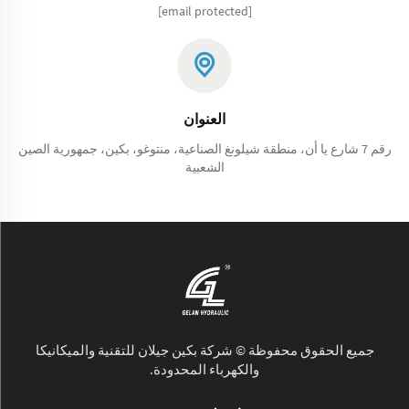
[email protected]
العنوان
رقم 7 شارع يا أن، منطقة شيلونغ الصناعية، منتوغو، بكين، جمهورية الصين
الشعبية
جميع الحقوق محفوظة © شركة بكين جيلان للتقنية والميكانيكا
والكهرباء المحدودة.