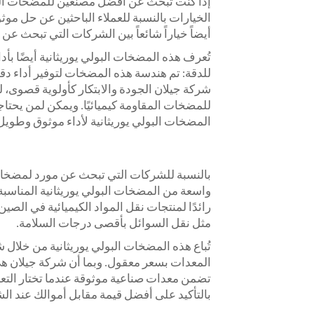
إذا كنت تبحث عن أفضل مصنّعين للمضخات الم
الخيارات بالنسبة للعملاء الباحثين عن حل موثو
أيضاً خياراً شائعاً بين الشركات التي تبحث عن
تُعرف هذه المضخات البولي يوريثانية أيضًا بأدا
للدقة: تم هندسة هذه المضخات لتوفير أداء د
شركة جيلان الجودة والابتكار كأولوية قصوى، لذ
للمضخات المقاومة كيميائيًا. ويمكن لمن يحتا
المضخات البولي يوريثانية لأداء موثوق وطويل 
بالنسبة للشركات التي تبحث عن مورد لمضخات 
واسعة من المضخات البولي يوريثانية المناسبة لم
رائدًا لمنتجات نقل المواد الكيميائية في الصي
مثل نقل السوائل بأقصى درجات السلامة.
تُباع هذه المضخات البولي يوريثانية من خل
المعدات بسعر معقول. وبما أن شركة جيلان ه
تضمن معدات صناعية موثوقة عندما تختار التعام
بالتأكيد على أفضل قيمة مقابل أموالك عند الش