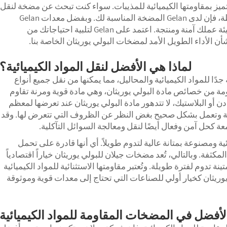
ميز بمقاومتها الكيميائية للمذيبات. سواء كنت تبحث عن مضخة لنقل
السوائل الكاوية أو حل لمعالجة المواد الكاشطة، فإن لدى Gelan المضخة المناسبة لك. وبفضل معدات Gelan
المتطورة المقاومة للكيماويات، يمكنك جعل بيئة عملك آمنة ومنتجة. اعتمد على Gelan لتلبية احتياجاتك من
ن الأداء الطويل الأمد لمضخات البولي يوريثان الخاصة بنا.
لماذا هي الأفضل لنقل المواد الكيميائية؟
جدًا للمواد الكيميائية والمحاليل، مما يمكنها من نقل جميع أنواع
ومة من خصائص مادة البولي يوريثان، وهي مادة قوية ومرنة تقاوم
ن أو البلاستيك، لا تتدهور مادة البولي يوريثان عند تعرضها لمعظم
ليمة وتعمل بشكل صحيح بغض النظر عن الظروف التي تتعرض لها. وقد
ة كحل آمن وفعال أيضًا لنقل ومعالجة السوائل التآكلية.
ة ومصنوعة بمتانة عالية لتدوم طويلاً. أي أنها قادرة على تحمل
ثفة. وبالتالي، تُعد مضخات جيلان للبولي يوريثان خياراً اقتصادياً
تدوم لفترة طويلة. وتُعتبر مقاومتها الاستثنائية للمواد الكيميائية
وريثان كخيار أولي للصناعات التي تحتاج إلى معدات قوية وموثوقة
لأفضل في المضخات المقاومة للمواد الكيميائية