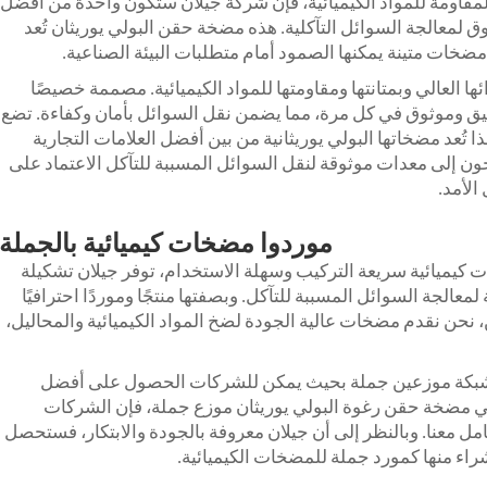
قاومة للمواد الكيميائية، فإن شركة جيلان ستكون واحدة من أفضل
ق لمعالجة السوائل التآكلية. هذه
مضخة حقن البولي يوريثان
تُعد
 مضخات متينة يمكنها الصمود أمام متطلبات البيئة الصناعية.
ئها العالي وبمتانتها ومقاومتها للمواد الكيميائية. مصممة خصيصًا
قيق وموثوق في كل مرة، مما يضمن نقل السوائل بأمان وكفاءة. تضع
ا تُعد مضخاتها البولي يوريثانية من بين أفضل العلامات التجارية
جون إلى معدات موثوقة لنقل السوائل المسببة للتآكل الاعتماد على
الأمد.
موردوا مضخات كيميائية بالجملة
كيميائية سريعة التركيب وسهلة الاستخدام، توفر جيلان تشكيلة
عالجة السوائل المسببة للتآكل. وبصفتها منتجًا وموردًا احترافيًا
ن، نحن نقدم مضخات عالية الجودة لضخ المواد الكيميائية والمحاليل،
ال شبكة موزعين جملة بحيث يمكن للشركات الحصول على أفضل
ي
مضخة حقن رغوة البولي يوريثان
موزع جملة، فإن الشركات
ل معنا. وبالنظر إلى أن جيلان معروفة بالجودة والابتكار، فستحصل
راء منها كمورد جملة للمضخات الكيميائية.