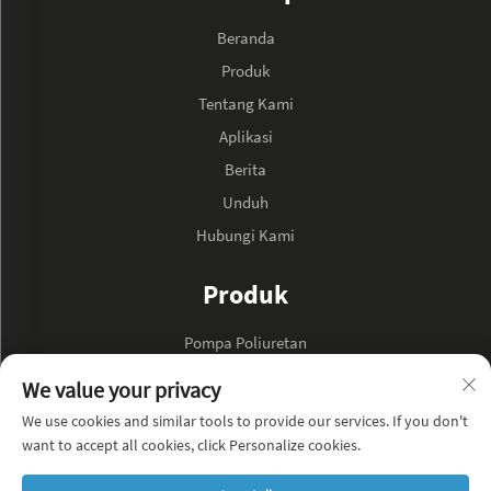
Beranda
Produk
Tentang Kami
Aplikasi
Berita
Unduh
Hubungi Kami
Produk
Pompa Poliuretan
Pompa Minyak Hidraulik
We value your privacy
We use cookies and similar tools to provide our services. If you don't
TENTANG PERUSAHAAN
want to accept all cookies, click Personalize cookies.
Kebijakan Privasi