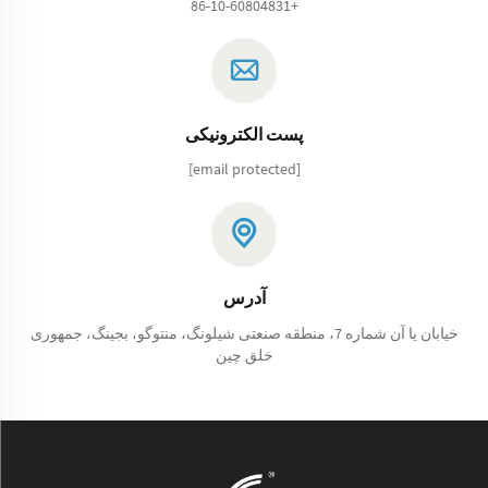
+86-10-60804831
پست الکترونیکی
[email protected]
آدرس
خیابان یا آن شماره 7، منطقه صنعتی شیلونگ، منتوگو، بجینگ، جمهوری
خلق چین