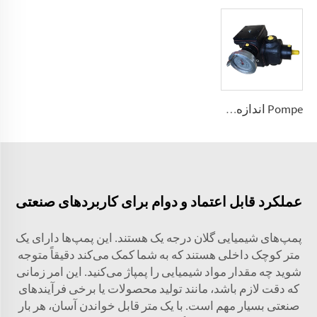
Pompe اندازه‌گیری فشار بالا نوع A2VK(JLB) برای PU 5، 12، 28، 55، 107، 225 (سانتی‌متر مکعب در دور)
عملکرد قابل اعتماد و دوام برای کاربردهای صنعتی
پمپ‌های شیمیایی گلان درجه یک هستند. این پمپ‌ها دارای یک
متر کوچک داخلی هستند که به شما کمک می‌کند دقیقاً متوجه
شوید چه مقدار مواد شیمیایی را پمپاژ می‌کنید. این امر زمانی
که دقت لازم باشد، مانند تولید محصولات یا برخی فرآیندهای
صنعتی بسیار مهم است. با یک متر قابل خواندن آسان، هر بار