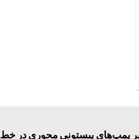
رفیت تغییرپذیر A2V 250، 355، 500، 1000
تبر پمپ‌های پیستونی محوری در خط 