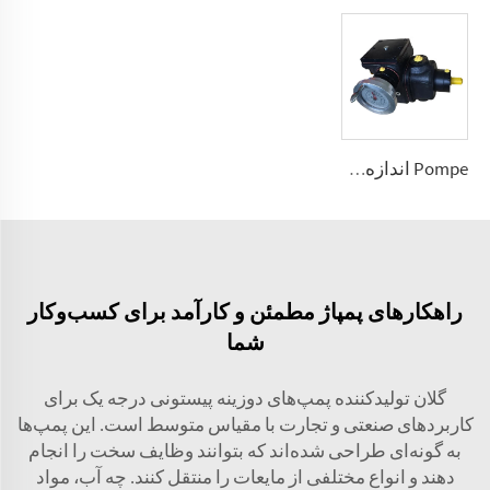
Pompe اندازه‌گیری فشار بالا نوع A2VK(JLB) برای PU 5، 12، 28، 55، 107، 225 (سانتی‌متر مکعب در دور)
راهکارهای پمپاژ مطمئن و کارآمد برای کسب‌وکار
شما
گلان تولیدکننده پمپ‌های دوزینه پیستونی درجه یک برای
کاربردهای صنعتی و تجارت با مقیاس متوسط است. این پمپ‌ها
به گونه‌ای طراحی شده‌اند که بتوانند وظایف سخت را انجام
دهند و انواع مختلفی از مایعات را منتقل کنند. چه آب، مواد