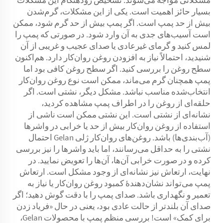
بسیار حائز اهمیت است. یکی از این مشکلات، گرم‌شدن
بیش از حد پمپ است. اگر پمپ بیش از حد گرم شود، ممکن
است آسیب‌های جدی به آن وارد شود. در صورتی که پمپ را
لمس کنید و گرمای غیرعادی یا صدای عجیب و غریبی از آن
شنیدید، احتمالاً نیاز به افزودن روغن روان‌کار دارد. هم‌اکنون
سطح روغن را بررسی کنید. اگر سطح روغن کافی بود اما
پمپ همچنان گرم می‌ماند، ممکن است نوع روغن روان‌کار
انتخاب‌شده مناسب نباشد. مشکل دیگر، نشتی است. اگر
حلقه‌ای از روغن را در اطراف پمپ مشاهده کردید،
نشانه‌ای از نشتی است. این نشتی ممکن است ناشی از
استفاده از روغن روان‌کار بیش از حد یا خرابی در واشرها
(آب‌بندی‌ها) باشد. روغن‌های روان‌کار ژلی Gelan احتمال
نشتی را به حداقل می‌رسانند، اما باید واشرها را نیز بررسی
کرده و در صورت خرابی آن‌ها، آن‌ها را تعویض نمایید. در
نهایت، ارتعاش نیز نشانه‌ای از وجود مشکل است. ارتعاش
پمپ می‌تواند نشان‌دهندهٔ کمبود روغن روان‌کار یا نیاز به
تعمیر و نگهداری باشد. صدای پمپ را با دقت گوش دهید؛ اگر
صدای آن بلندتر از حالت عادی بود، یعنی در حال «فریاد زدن
برای کمک» است! بررسی منظم پمپ با محصولات Gelan،