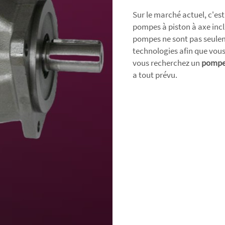
Sur le marché actuel, c'est
pompes à piston à axe inc
pompes ne sont pas seuleme
technologies afin que vous
vous recherchez un
pompe
a tout prévu.