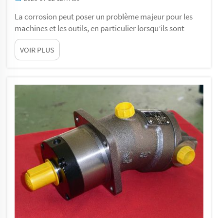
La corrosion peut poser un problème majeur pour les
machines et les outils, en particulier lorsqu’ils sont
exposés à des produits chimiques agressifs. C’est là
VOIR PLUS
qu’interviennent les pompes résistantes à la corrosion.
Chez Gelan, nous savons à quel point il est essentiel de
disposer de pompes capables de faire face efficacement
à ces situations. En tra...