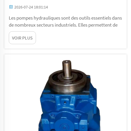
2026-07-24 18:01:14
Les pompes hydrauliques sont des outils essentiels dans
de nombreux secteurs industriels. Elles permettent de
déplacer des liquides tels que les polyols fluides et les
VOIR PLUS
isocyanates MDI épais, utilisés dans la fabrication de
divers produits. Ces pompes se distinguent par leur
capacité à traiter aussi bien des liquides peu visqueux
que très visqueux. Thi...