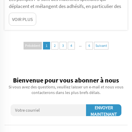
déplacent et mélangent des adhésifs, en particulier des
adhésifs polyuréthanes (PU). Ces adhésifs sont
VOIR PLUS
résistants et peuvent être utilisés dans de nombreux
secteurs, tels que la construction, l’automobile et
l’emballage. La marque Gelan se concentre sur la
qualité supérieure des pompes PU. Choisissez la pompe
...
Précédent
1
2
3
4
6
Suivant
adaptée…
Bienvenue pour vous abonner à nous
Si vous avez des questions, veuillez laisser un e-mail et nous vous
contacterons dans les plus brefs délais.
ENVOYER
MAINTENANT