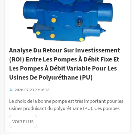
Analyse Du Retour Sur Investissement
(ROI) Entre Les Pompes À Débit Fixe Et
Les Pompes À Débit Variable Pour Les
Usines De Polyuréthane (PU)
2026-07-23 23:16:28
Le choix de la bonne pompe est très important pour les
usines produisant du polyuréthane (PU). Ces pompes
permettent de déplacer des liquides au cours du
VOIR PLUS
processus de fabrication. Il existe deux principaux types
de pompes : les pompes à débit fixe et les pompes à