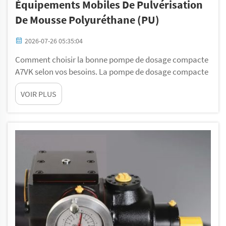
Équipements Mobiles De Pulvérisation
De Mousse Polyuréthane (PU)
2026-07-26 05:35:04
Comment choisir la bonne pompe de dosage compacte
A7VK selon vos besoins. La pompe de dosage compacte
A7VK est un outil petit mais puissant conçu pour les
VOIR PLUS
équipements mobiles de pulvérisation de mousse
polyuréthane (PU). Gelan, la marque derrière cette
pompe innovante, a cr...