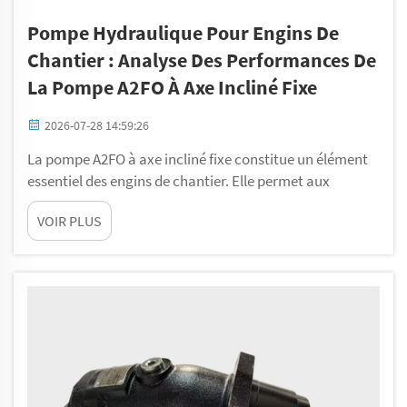
Pompe Hydraulique Pour Engins De
Chantier : Analyse Des Performances De
La Pompe A2FO À Axe Incliné Fixe
2026-07-28 14:59:26
La pompe A2FO à axe incliné fixe constitue un élément
essentiel des engins de chantier. Elle permet aux
machines telles que les excavatrices, les bulldozers et
VOIR PLUS
les grues de fonctionner en douceur et d’accomplir
efficacement leurs tâches. La pompe A2FO est réputée
pour sa robustesse et sa fiabilité. Elle utilise la
puissance hydraulique...