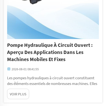
Pompe Hydraulique À Circuit Ouvert :
Aperçu Des Applications Dans Les
Machines Mobiles Et Fixes
2026-08-01 08:41:55
Les pompes hydrauliques à circuit ouvert constituent
des éléments essentiels de nombreuses machines. Elles
fonctionnent en déplaçant un fluide à travers un
VOIR PLUS
système afin de produire de l’énergie. On retrouve ces
pompes aussi bien dans des machines mobiles que