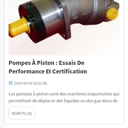
Pompes À Piston : Essais De
Performance Et Certification
2026-06-03 02:31:58
Les pompes à piston sont des machines importantes qui
permettent de déplacer des liquides ou des gaz dans de
nombreux secteurs industriels. Elles fonctionnent grâce
VOIR PLUS
à un piston qui pousse le fluide à travers une
canalisation. Cela les rend puissantes et efficaces. Pour