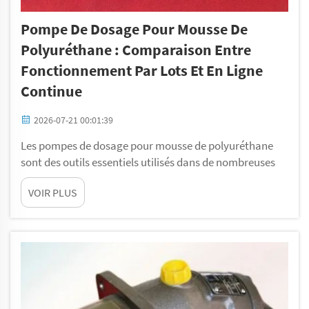
Pompe De Dosage Pour Mousse De
Polyuréthane : Comparaison Entre
Fonctionnement Par Lots Et En Ligne
Continue
2026-07-21 00:01:39
Les pompes de dosage pour mousse de polyuréthane
sont des outils essentiels utilisés dans de nombreuses
industries. Ces pompes permettent de produire de la
VOIR PLUS
mousse de polyuréthane, utilisée dans des produits tels
que les matelas, l’isolation et les mastics. En ce qui
concerne leur utilisation, deux modes principaux...