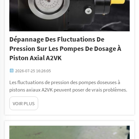
Dépannage Des Fluctuations De
Pression Sur Les Pompes De Dosage À
Piston Axial A2VK
2026-07-25 16:26:05
Les fluctuations de pression des pompes doseuses à
pistons axiaux A2VK peuvent poser de vrais problèmes.
Ces pompes jouent un rôle essentiel dans de nombreux
VOIR PLUS
secteurs pour le transfert précis de liquides. Lorsque la
pression n’est pas stable, cela peut entraîner des
dysfonctionnements du débit et de la quantité...