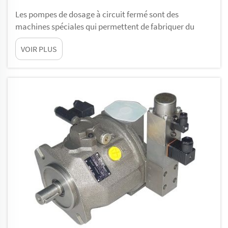
Les pompes de dosage à circuit fermé sont des
machines spéciales qui permettent de fabriquer du
polyuréthane, un matériau utilisé dans de nombreux
VOIR PLUS
produits tels que les mousses, les revêtements et les
adhésifs. Ces pompes sont conçues pour délivrer des
quantités exactes de liquide. Cela est extrêmement
important lors de la création...