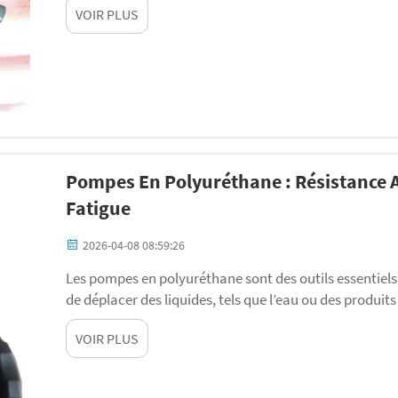
VOIR PLUS
pompes à compensation de pression...
Pompes En Polyuréthane : Résistance A
Fatigue
2026-04-08 08:59:26
Les pompes en polyuréthane sont des outils essentiel
de déplacer des liquides, tels que l’eau ou des produi
sont fabriquées à partir d’un matériau spécial appelé
VOIR PLUS
grande résistance et augmente leur durée de vie...