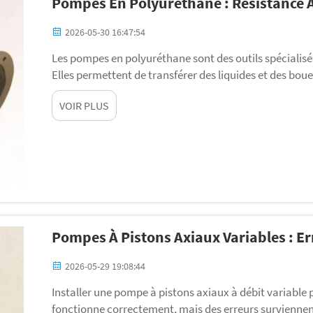
Pompes En Polyuréthane : Résistance À
2026-05-30 16:47:54
Les pompes en polyuréthane sont des outils spécialisés
Elles permettent de transférer des liquides et des bou
et abrasives. Les utilisateurs apprécient les pompes e
VOIR PLUS
Gelan, nous savons à quel point il est important de dis
Pompes À Pistons Axiaux Variables : Err
2026-05-29 19:08:44
Installer une pompe à pistons axiaux à débit variable pe
fonctionne correctement, mais des erreurs surviennent