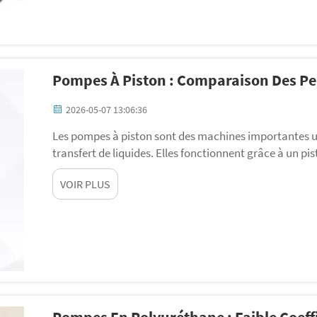
Pompes À Piston : Comparaison Des Pe
2026-05-07 13:06:36
Les pompes à piston sont des machines importantes ut
transfert de liquides. Elles fonctionnent grâce à un pis
les retrouve dans les usines, les exploitations agrico
VOIR PLUS
les performances des différents modèles aide les utilisa