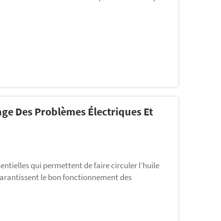
pement. Chez Gelan, nous savons qu'une
ge Des Problèmes Électriques Et
tielles qui permettent de faire circuler l’huile
garantissent le bon fonctionnement des
uipements plus petits. Toutefois, ces pompes
sque cela se produit, cela peut être source de