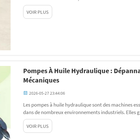
des fuites, des bruits anormaux ou des pannes d'équi
VOIR PLUS
installation correcte est primordiale, donc e...
Pompes À Huile Hydraulique : Dépanna
Mécaniques
2026-05-27 23:44:06
Les pompes à huile hydraulique sont des machines essen
dans de nombreux environnements industriels. Elles 
installations, qu’il s’agisse de grandes usines ou d’éq
VOIR PLUS
peuvent parfois présenter des dysfonctionnements. Lor
frustration...