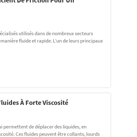
cient De Friction Pour Un
cialisés utilisés dans de nombreux secteurs
e manière fluide et rapide. L’un de leurs principaux
e le glissement des pièces internes les unes contre
uides À Forte Viscosité
i permettent de déplacer des liquides, en
scosité. Ces fluides peuvent être collants, lourds