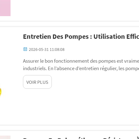
Entretien Des Pompes : Utilisation Effi
2026-05-31 11:08:08
Assurer le bon fonctionnement des pompes est vraime
industriels. En l’absence d’entretien régulier, les p
graves problèmes. L’un des aspects clés de l’entretien 
VOIR PLUS
manière appropriée. Chez Gelan, nous savons que les