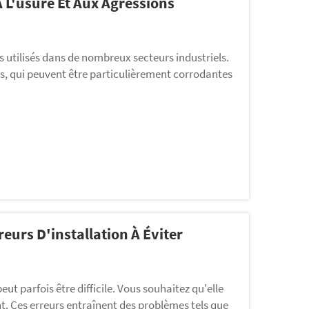
 L'usure Et Aux Agressions
 utilisés dans de nombreux secteurs industriels.
es, qui peuvent être particulièrement corrodantes
n polyuréthane pour leur longue durée de vie. Chez
poser d'équipements fiables...
eurs D'installation À Éviter
ut parfois être difficile. Vous souhaitez qu'elle
. Ces erreurs entraînent des problèmes tels que