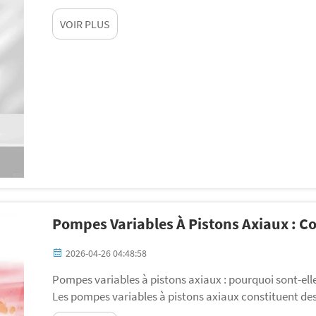
ou difficiles à faire circuler. Imaginez essayer de verser 
VOIR PLUS
les industries t...
Pompes Variables À Pistons Axiaux : C
2026-04-26 04:48:58
Pompes variables à pistons axiaux : pourquoi sont-elles
Les pompes variables à pistons axiaux constituent des
et voitures. Elles déplacent des fluides en transforma