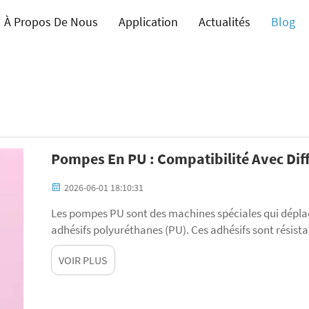
À Propos De Nous
Application
Actualités
Blog
Pompes En PU : Compatibilité Avec Dif
2026-06-01 18:10:31
Les pompes PU sont des machines spéciales qui déplac
adhésifs polyuréthanes (PU). Ces adhésifs sont résist
secteurs, tels que la construction, l’automobile et l’
VOIR PLUS
qualité supérieure des pompes PU. Choisissez la po