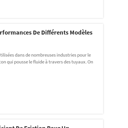
rformances De Différents Modèles
ilisées dans de nombreuses industries pour le
ton qui pousse le fluide à travers des tuyaux. On
les ou même les véhicules automobiles. Connaître
teurs à choisir la solution la plus adaptée...