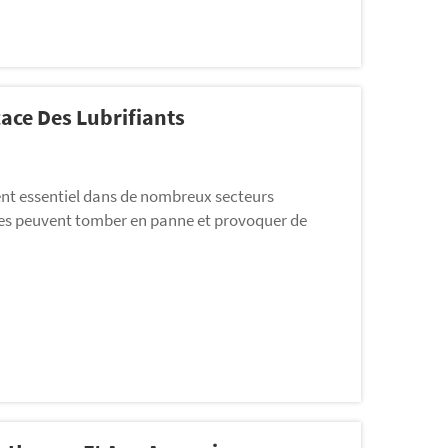
cace Des Lubrifiants
nt essentiel dans de nombreux secteurs
ompes peuvent tomber en panne et provoquer de
des pompes consiste à utiliser les lubrifiants de
 lubrifiants adaptés permettent de maintenir…