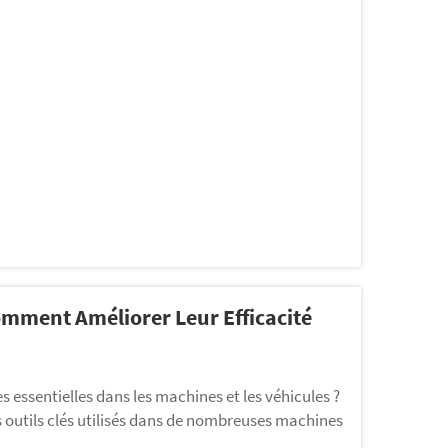
du miel : ce n’est pas facile, car il est épais. Pour
omment Améliorer Leur Efficacité
 essentielles dans les machines et les véhicules ?
 outils clés utilisés dans de nombreuses machines
nt l’énergie mécanique en énergie hydraulique. Ces