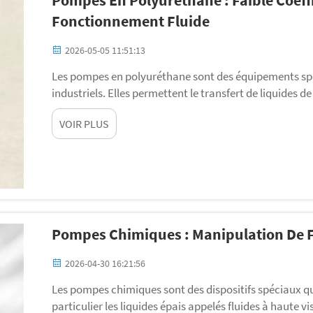
Pompes En Polyuréthane : Faible Coeffi
Fonctionnement Fluide
2026-05-05 11:51:13
Les pompes en polyuréthane sont des équipements spé
industriels. Elles permettent le transfert de liquides d
atouts est leur faible niveau de friction, ce qui facilit
VOIR PLUS
les autres. Ainsi, t...
Pompes Chimiques : Manipulation De Fl
2026-04-30 16:21:56
Les pompes chimiques sont des dispositifs spéciaux qu
particulier les liquides épais appelés fluides à haute vi