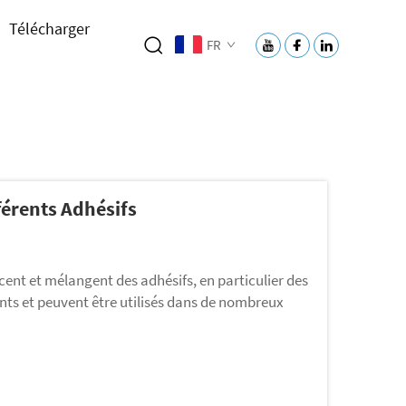
Télécharger
FR
férents Adhésifs
ent et mélangent des adhésifs, en particulier des
ants et peuvent être utilisés dans de nombreux
emballage. La marque Gelan se concentre sur la
mpe adaptée…