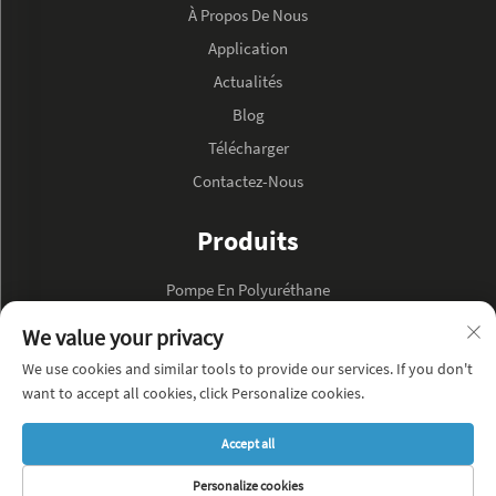
À Propos De Nous
Application
Actualités
Blog
Télécharger
Contactez-Nous
Produits
Pompe En Polyuréthane
Pompe À Huile Hydraulique
We value your privacy
We use cookies and similar tools to provide our services. If you don't
À PROPOS DE L'ENTREPRISE
want to accept all cookies, click Personalize cookies.
Politique de confidentialité
Accept all
Blog
Personalize cookies