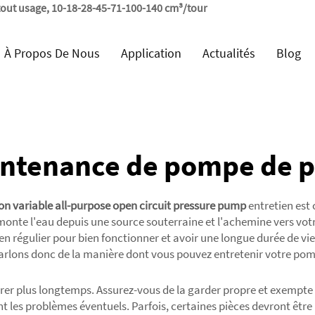
, tout usage, 10-18-28-45-71-100-140 cm³/tour
À Propos De Nous
Application
Actualités
Blog
ntenance de pompe de p
on variable all-purpose open circuit pressure pump
entretien est
remonte l'eau depuis une source souterraine et l'achemine vers v
ien régulier pour bien fonctionner et avoir une longue durée de vie
arlons donc de la manière dont vous pouvez entretenir votre pomp
urer plus longtemps. Assurez-vous de la garder propre et exempte
 les problèmes éventuels. Parfois, certaines pièces devront être r