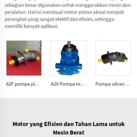
sebagian besar digunakan untuk menggerakkan mesin dan
peralatan. Hal ini membuat motor piston aksial menjadi
perangkat yang sangat efektif dan efisien, sehingga
memiliki banyak aplikasi.
A2F pompa piston aliran tetap untuk hidrolik mobile yang menuntut 2.5, 5, 10, 12, 28
A2V Pompa tekanan tinggi dengan kapasitas variabel 250, 355, 500, 1000
Pompa aliran tetap poliuretan A2FK 2,5, 5, 10, 12, 23, 28, 55, 80, 107(cmᶟ ⁄rev)
Motor yang Efisien dan Tahan Lama untuk
Mesin Berat