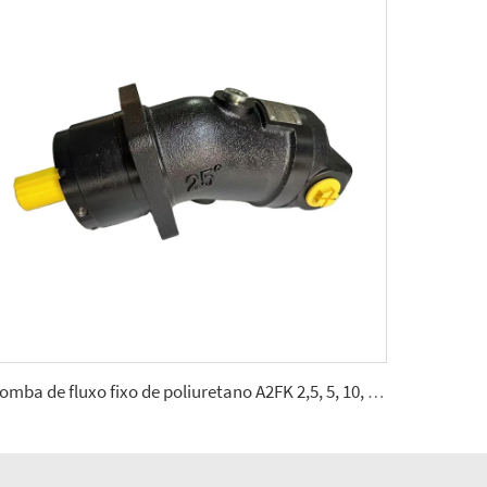
Bomba de fluxo fixo de poliuretano A2FK 2,5, 5, 10, 12, 23, 28, 55, 80, 107(cmᶟ ⁄rev)