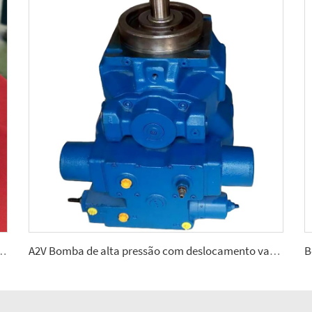
fixo para hidráulica móvel exigente 2.5, 5, 10, 12, 28
A2V Bomba de alta pressão com deslocamento variável 250, 355, 500, 1000