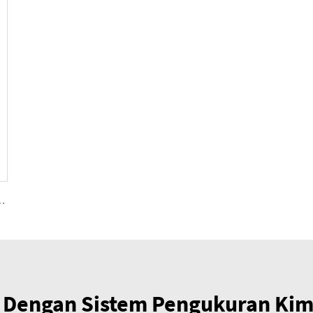
uk PU 5, 12, 28, 55, 107, 225(cmᶟ ⁄rev)
i Dengan Sistem Pengukuran Kimi