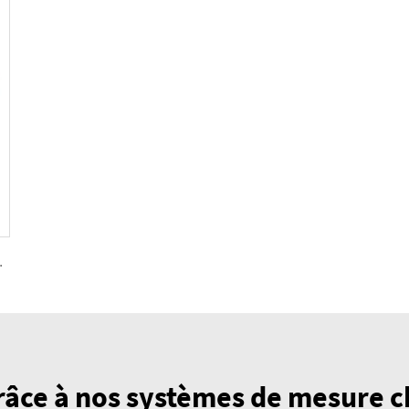
, 225(cm³/tour)
grâce à nos systèmes de mesure c