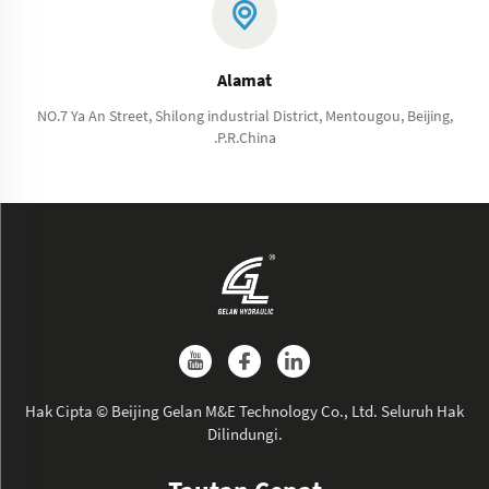
Alamat
NO.7 Ya An Street, Shilong industrial District, Mentougou, Beijing,
.P.R.China
Hak Cipta © Beijing Gelan M&E Technology Co., Ltd. Seluruh Hak
Dilindungi.