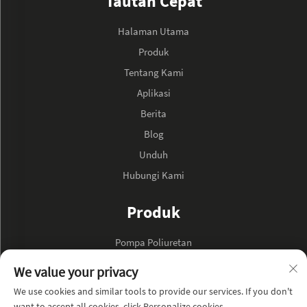
Tautan Cepat
Halaman Utama
Produk
Tentang Kami
Aplikasi
Berita
Blog
Unduh
Hubungi Kami
Produk
Pompa Poliuretan
Pompa Minyak Hidraulik
We value your privacy
We use cookies and similar tools to provide our services. If you don't
TENTANG PERUSAHAAN
want to accept all cookies, click Personalize cookies.