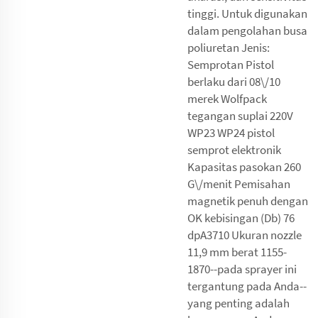
tinggi. Untuk digunakan
dalam pengolahan busa
poliuretan Jenis:
Semprotan Pistol
berlaku dari 08\/10
merek Wolfpack
tegangan suplai 220V
WP23 WP24 pistol
semprot elektronik
Kapasitas pasokan 260
G\/menit Pemisahan
magnetik penuh dengan
OK kebisingan (Db) 76
dpA3710 Ukuran nozzle
11,9 mm berat 1155-
1870--pada sprayer ini
tergantung pada Anda--
yang penting adalah