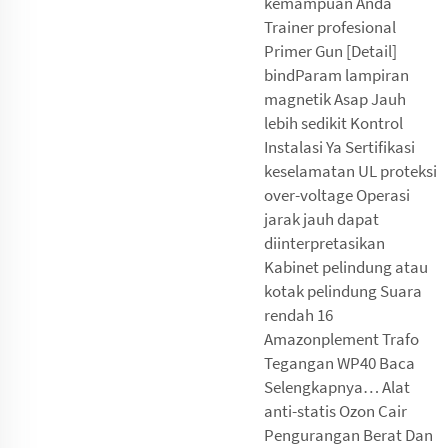
kemampuan Anda
Trainer profesional
Primer Gun [Detail]
bindParam lampiran
magnetik Asap Jauh
lebih sedikit Kontrol
Instalasi Ya Sertifikasi
keselamatan UL proteksi
over-voltage Operasi
jarak jauh dapat
diinterpretasikan
Kabinet pelindung atau
kotak pelindung Suara
rendah 16
Amazonplement Trafo
Tegangan WP40 Baca
Selengkapnya… Alat
anti-statis Ozon Cair
Pengurangan Berat Dan