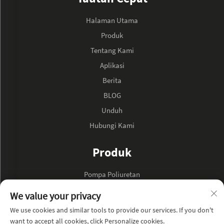
Halaman Utama
Produk
Tentang Kami
Aplikasi
Berita
BLOG
Unduh
Hubungi Kami
Produk
Pompa Poliuretan
Pompa Minyak Hidraulik
We value your privacy
We use cookies and similar tools to provide our services. If you don't
TENTANG PERUSAHAAN
want to accept all cookies, click Personalize cookies.