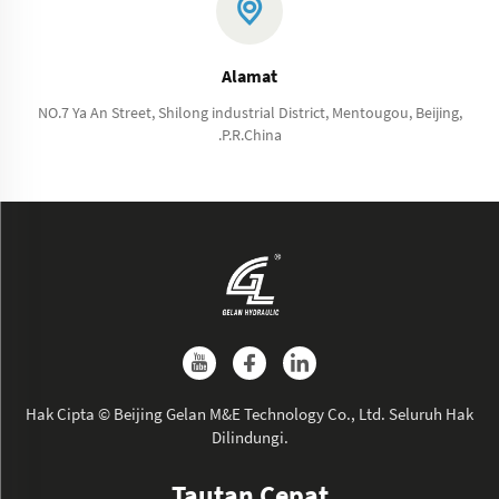
Alamat
NO.7 Ya An Street, Shilong industrial District, Mentougou, Beijing,
.P.R.China
Hak Cipta © Beijing Gelan M&E Technology Co., Ltd. Seluruh Hak
Dilindungi.
Tautan Cepat