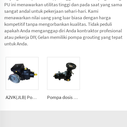
PU ini menawarkan utilitas tinggi dan pada saat yang sama
sangat andal untuk pekerjaan sehari-hari. Kami
menawarkan nilai uang yang luar biasa dengan harga
kompetitif tanpa mengorbankan kualitas. Tidak peduli
apakah Anda menganggap diri Anda kontraktor profesional
atau pekerja DIY, Gelan memiliki pompa grouting yang tepat
untuk Anda.
A2VK(JLB) Pompa pengukur tekanan tinggi untuk PU 5, 12, 28, 55, 107, 225(cmᶟ ⁄rev)
Pompa dosis poliuretan A7VK untuk mesin busa Ukuran 12, 28