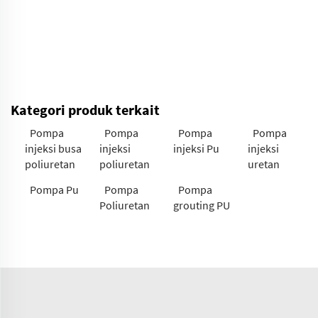
Kategori produk terkait
Pompa
Pompa
Pompa
Pompa
injeksi busa
injeksi
injeksi Pu
injeksi
poliuretan
poliuretan
uretan
Pompa Pu
Pompa
Pompa
Poliuretan
grouting PU