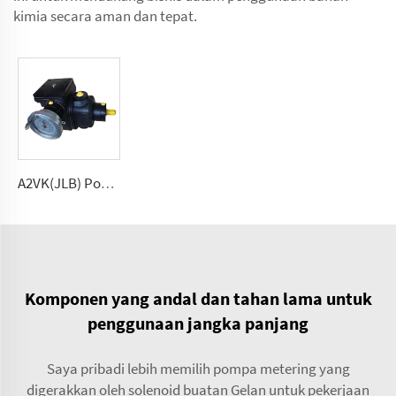
kimia secara aman dan tepat.
A2VK(JLB) Pompa pengukur tekanan tinggi untuk PU 5, 12, 28, 55, 107, 225(cmᶟ ⁄rev)
Komponen yang andal dan tahan lama untuk
penggunaan jangka panjang
Saya pribadi lebih memilih pompa metering yang
digerakkan oleh solenoid buatan Gelan untuk pekerjaan