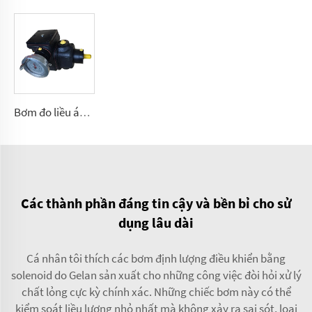
Bơm đo liều áp suất cao A2VK(JLB) cho PU 5, 12, 28, 55, 107, 225 (cm³/vòng quay)
Các thành phần đáng tin cậy và bền bỉ cho sử
dụng lâu dài
Cá nhân tôi thích các bơm định lượng điều khiển bằng
solenoid do Gelan sản xuất cho những công việc đòi hỏi xử lý
chất lỏng cực kỳ chính xác. Những chiếc bơm này có thể
kiểm soát liều lượng nhỏ nhất mà không xảy ra sai sót, loại