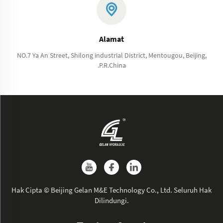
Alamat
NO.7 Ya An Street, Shilong industrial District, Mentougou, Beijing,
.P.R.China
Hak Cipta © Beijing Gelan M&E Technology Co., Ltd. Seluruh Hak
Dilindungi.